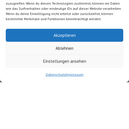
zuzugreifen. Wenn du diesen Technologien zustimmst, können wir Daten
Zeiten für Sie geöffnet:
wie das Surfverhalten oder eindeutige IDs auf dieser Website verarbeiten.
Montag, Dienstag, Donnerstag:
Wenn du deine Einwillligung nicht erteilst oder zurückziehst, können
bestimmte Merkmale und Funktionen beeinträchtigt werden.
08:00 bis 18:00 Uhr
Mittwoch und Freitag:
Akzeptieren
08:00 bis 13:00 Uhr
Ablehnen
Und nach Vereinbarung.
Einstellungen ansehen
Phone
Email
Whats
Sollten Sie verhindert sein und einen bereits vereinbarten
Datenschutz
Impressum
Termin nicht wahrnehmen können, dann bitten wir Sie
Number
Address
darum, diesen per
WhatsApp
, über unser
Kontaktformular
oder telefonisch abzusagen.
for
calling