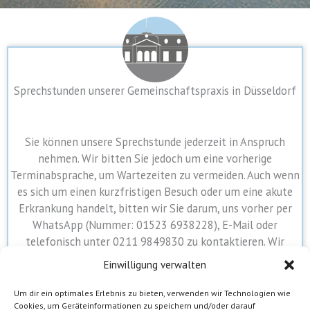
Sprechstunden unserer Gemeinschaftspraxis in Düsseldorf
Sie können unsere Sprechstunde jederzeit in Anspruch
nehmen. Wir bitten Sie jedoch um eine vorherige
Terminabsprache, um Wartezeiten zu vermeiden. Auch wenn
es sich um einen kurzfristigen Besuch oder um eine akute
Erkrankung handelt, bitten wir Sie darum, uns vorher per
WhatsApp (Nummer: 01523 6938228), E-Mail oder
telefonisch unter 0211 9849830 zu kontaktieren. Wir
bemühen uns stets, Sie mit einer möglichst kurzen
Einwilligung verwalten
Wartezeit unterzubringen! Unser Terminvergabesystem
sorgt dafür, dass Sie möglichst wenig Zeit im Wartezimmer
Um dir ein optimales Erlebnis zu bieten, verwenden wir Technologien wie
Cookies, um Geräteinformationen zu speichern und/oder darauf
verbringen müssen. Unsere Praxis ist zu den folgenden